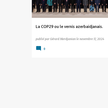
i
c
l
e
La COP29 ou le vernis azerbaidjanais.
s
publié par
Gérard Merdjanian
le
novembre 17, 2024
0