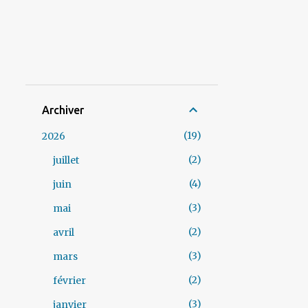
Archiver
19
2026
2
juillet
4
juin
3
mai
2
avril
3
mars
2
février
3
janvier