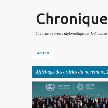
Chronique
La revue de presse diplomatique sur le Caucase 
ACCUEIL
Affichage des articles du novembre, 
A
ARMÉNIE
AZERBAÏDJAN
FRANCE
r
POLITIQUE EUROPÉENNE
RUSSIE
TURQUIE
t