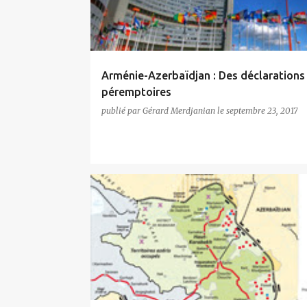
i
c
l
e
Arménie-Azerbaïdjan : Des déclarations
s
péremptoires
publié par
Gérard Merdjanian
le
septembre 23, 2017
ARTSAKH
OSCE