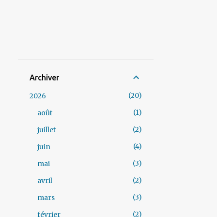
Archiver
20
2026
1
août
2
juillet
4
juin
3
mai
2
avril
3
mars
2
février