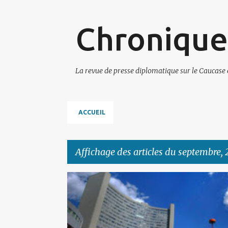
Chronique
La revue de presse diplomatique sur le Caucase 
ACCUEIL
Affichage des articles du septembre, 
A
ARMÉNIE
AZERBAÏDJAN
r
t