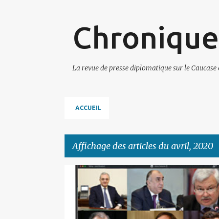
Chronique
La revue de presse diplomatique sur le Caucase 
ACCUEIL
Affichage des articles du avril, 2020
A
GROUPE DE MINSK
r
t