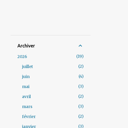
Archiver
19
2026
2
juillet
4
juin
3
mai
2
avril
3
mars
2
février
3
janvier