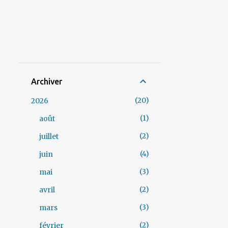
Archiver
20
2026
1
août
2
juillet
4
juin
3
mai
2
avril
3
mars
2
février