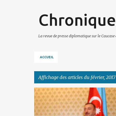
Chronique
La revue de presse diplomatique sur le Caucase 
ACCUEIL
Affichage des articles du février, 2017
A
AZERBAIDJAN
r
t