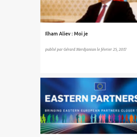
i
c
l
e
Ilham Aliev : Moi je
s
publié par
Gérard Merdjanian
le
février 25, 2017
POLITIQUE EUROPÉENNE