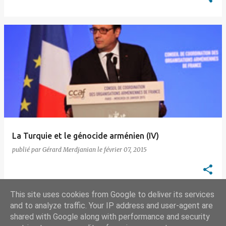
La Turquie et le génocide arménien (IV)
publié par
Gérard Merdjanian
le
février 07, 2015
This site uses cookies from Google to deliver its services
and to analyze traffic. Your IP address and user-agent are
shared with Google along with performance and security
AUTRES ARTICLES