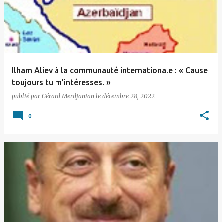
t
i
c
l
e
Ilham Aliev à la communauté internationale : « Cause
s
toujours tu m’intéresses. »
publié par
Gérard Merdjanian
le
décembre 28, 2022
0