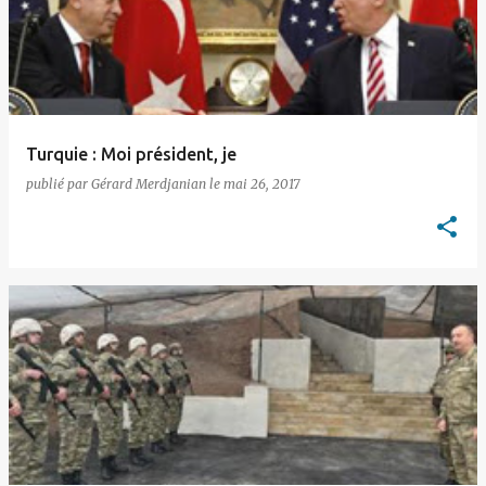
t
i
c
l
e
Turquie : Moi président, je
s
publié par
Gérard Merdjanian
le
mai 26, 2017