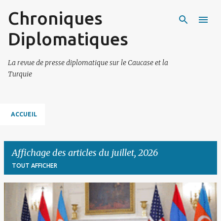
Chroniques
Accéder au contenu principal
Diplomatiques
La revue de presse diplomatique sur le Caucase et la
Turquie
ACCUEIL
Affichage des articles du juillet, 2026
TOUT AFFICHER
A
r