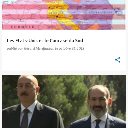
t
i
c
l
e
Les Etats-Unis et le Caucase du Sud
s
publié par
Gérard Merdjanian
le
octobre 31, 2018