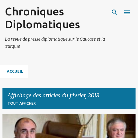
Chroniques
Accéder au contenu principal
Diplomatiques
La revue de presse diplomatique sur le Caucase et la
Turquie
ACCUEIL
Affichage des articles du février, 2018
TOUT AFFICHER
A
r