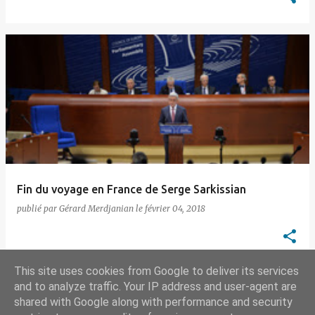
Fin du voyage en France de Serge Sarkissian
publié par
Gérard Merdjanian
le
février 04, 2018
This site uses cookies from Google to deliver its services
and to analyze traffic. Your IP address and user-agent are
shared with Google along with performance and security
AUTRES ARTICLES